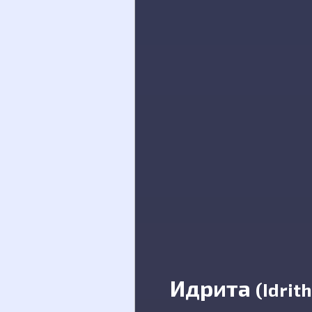
Идрита
(Idrith