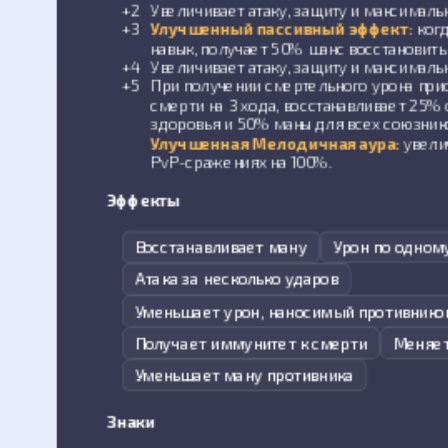
+2
Увеличивает атаку, защиту и максималь
+3
Улучшенный пассивный эффект:
когд
навык, получает 50% шанс восстановить
+4
Увеличивает атаку, защиту и максималь
+5
При получении смертельного урона при
смерти на 3 хода, восстанавливает 25%
здоровья и 50% маны для всех союзников
Улучшенная Мелодичная аура:
увели
PvP-сражениях на 100%.
Эффекты
Восстанавливает ману
Урон по одном
Атака за несколько ударов
Уменьшает урон, наносимый противник
Получает иммунитет к смерти
Меняет
Уменьшает ману противника
Знаки