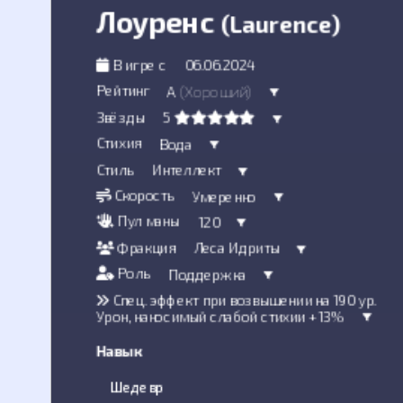
Лоуренс
(Laurence)
В игре с
06.06.2024
Рейтинг
A
(Хороший)
Звёзды
5
Стихия
Вода
Стиль
Интеллект
Скорость
Умеренно
Пул маны
120
Фракция
Леса Идриты
Роль
Поддержка
Спец. эффект при возвышении на 190 ур.
Урон, наносимый слабой стихии +13%
Навык
Шедевр