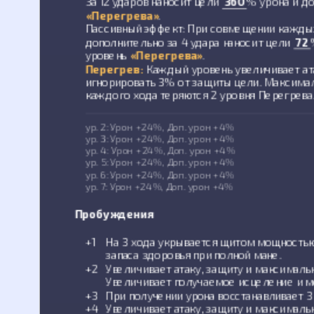
За 12 ударов наносит цели
360
% урона и до
«Перегрева»
.
Пассивный эффект: При совмещении каждых
дополнительно за 4 удара наносит цели
72
уровень
«Перегрева»
.
Перегрев:
Каждый уровень увеличивает ата
игнорировать 3% от защиты цели. Максимал
каждого хода теряются 2 уровня Перегрева
ур. 2: Урон +24%, Доп. урон +4%
ур. 3: Урон +24%, Доп. урон +4%
ур. 4: Урон +24%, Доп. урон +4%
ур. 5: Урон +24%, Доп. урон +4%
ур. 6: Урон +24%, Доп. урон +4%
ур. 7: Урон +24%, Доп. урон +4%
Пробуждения
+1
На 3 хода укрывается щитом мощность
запаса здоровья при полной мане.
+2
Увеличивает атаку, защиту и максималь
Увеличивает получаемое исцеление и м
+3
При получении урона восстанавливает 3 
+4
Увеличивает атаку, защиту и максималь