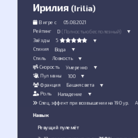
Ирилия
(Irilia)
В игре с
05.08.2021
Рейтинг
D
(Полностью бесполезный)
Звёзды
5
Стихия
Вода
Стиль
Ловкость
Скорость
Умеренно
Пул маны
100
Фракция
Башня света
Роль
Нападение
Спец. эффект при возвышении на 190 ур.
А
Навык
Ревущий пулемёт