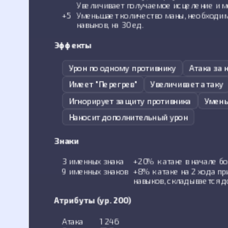
Увеличивает получаемое исцеление и м
+5
Уменьшает количество маны, необходим
навыков, на 30 ед.
Эффекты
Урон по одному противнику
Атака за 
Имеет "Перегрев"
Увеличивает атаку
Игнорирует защиту противника
Умень
Наносит дополнительный урон
Знаки
3 именных знака
+20% к атаке в начале бо
9 именных знаков
+8% к атаке на 2 хода пр
навыков, складывается д
Атрибуты (ур. 200)
Атака
1 246