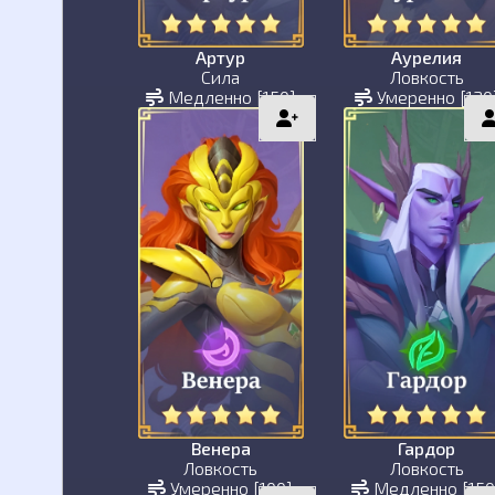
Артур
Аурелия
Сила
Ловкость
Медленно [150]
Умеренно [120
Венера
Гардор
Ловкость
Ловкость
Умеренно [100]
Медленно [150