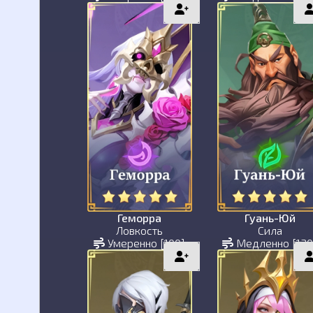
Геморра
Гуань-Юй
Ловкость
Сила
Умеренно [100]
Медленно [130