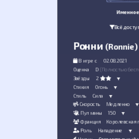
Именное
Всё досту
Ронни
(Ronnie)
В игре с
02.08.2021
Оценка
D
(Полностью бесп
Звёзды
2
Стихия
Огонь
Стиль
Сила
Скорость
Медленно
Пул маны
150
Фракция
Королевская 
Роль
Нападение
Навык
Стремительный 