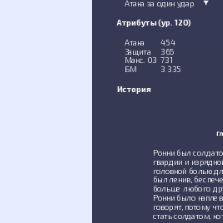
Атака за один удар
Атрибуты (ур. 120)
Атака
454
Защита
365
Макс. ОЗ
731
БМ
3 335
История
Гл
Ронни был солдат
гвардии и изрядно
головной болью дл
был ленив, беспечен
больше любого дру
Ронни было наплева
говорят, потому чт
стать солдатом, ко