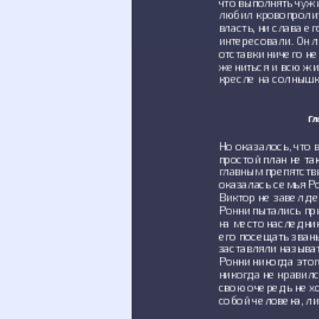
что выполнять чужи
любил кровопролит
власть, ни слава е
интересовали. Он 
отставки ничего не
жениться и всю жи
кресле на солнышк
Гл
Но оказалось, что 
простой план не так
главным препятств
оказалась семья Ро
Виктор не завел де
Ронни пытались пр
на место наследни
его посещать зван
заставляли называт
Ронни никогда этог
никогда не нравилс
свою очередь не х
собой человека, ли