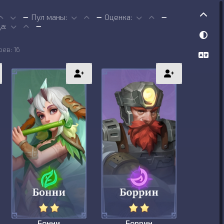
Пул маны:
Оценка:
а:
оев: 16
Бонни
Боррин