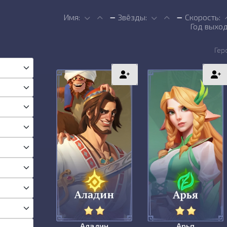
Имя:
Звёзды:
Скорость:
Год выход
Гер
Аладин
Арья