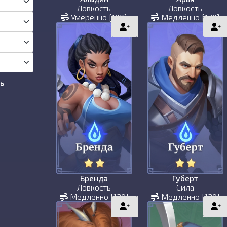
Ловкость
Ловкость
Умеренно [100]
Медленно [130]
ь
Бренда
Губерт
Ловкость
Сила
Медленно [130]
Медленно [130]