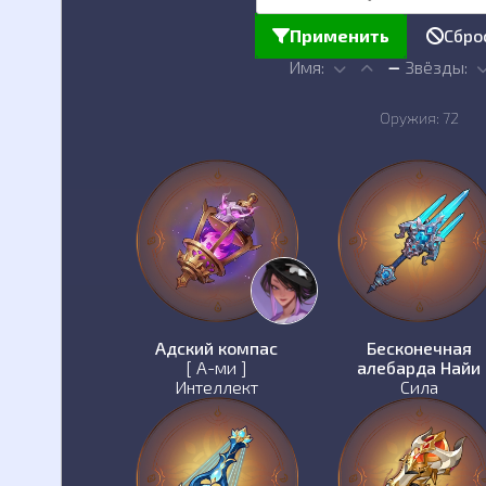
Применить
Сбро
Имя:
Звёзды:
Оружия: 72
Адский компас
Бесконечная
[ А-ми ]
алебарда Найи
Интеллект
Сила