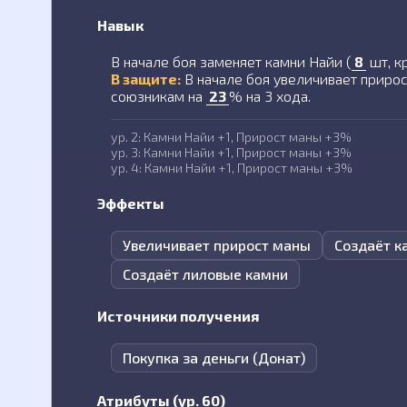
Навык
В начале боя заменяет камни Найи (
8
шт, к
В защите:
В начале боя увеличивает приро
союзникам на
23
% на 3 хода.
ур. 2: Камни Найи +1, Прирост маны +3%
ур. 3: Камни Найи +1, Прирост маны +3%
ур. 4: Камни Найи +1, Прирост маны +3%
Эффекты
Увеличивает прирост маны
Создаёт к
Создаёт лиловые камни
Источники получения
Покупка за деньги (Донат)
Атрибуты (ур. 60)